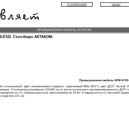
О КОМПАНИИ
ЦЕНЫ
ПРОМЫШЛЕННАЯ МЕБЕЛЬ АКТАКОМ.
0-ESD. Стол-бюро АКТАКОМ.
Промышленная мебель АРМ 4720
й столешницей. Цвет алюминиевого каркаса - коричневый (RAL-8017), цвет ДСП - белый. 
амками. Столешница размером 120х80 см из антистатического меламинированного ДСП т
свещение из 2-х люминесцентных светильников по 16 Вт. 8 евророзеток со световой инди
а изделия 131 см.