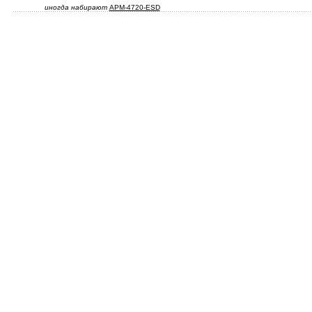
иногда набирают
APM-4720-ESD