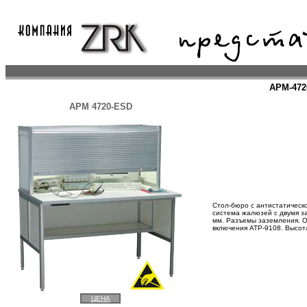
АРМ-472
АРМ 4720-ESD
Стол-бюро с антистатическо
система жалюзей с двумя з
мм. Разъемы заземления. О
включения АТР-9108. Высот
ЦЕНА