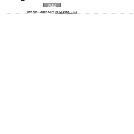
ЦЕНА
иногда набирают
APM-4655-ESD