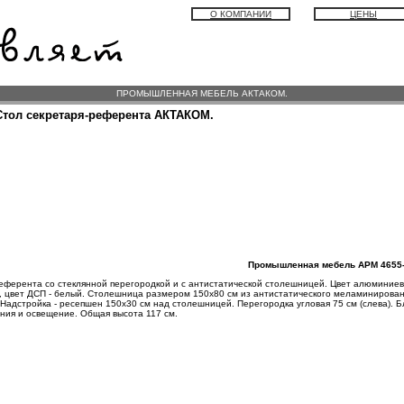
О КОМПАНИИ
ЦЕНЫ
ПРОМЫШЛЕННАЯ МЕБЕЛЬ АКТАКОМ.
Стол секретаря-референта АКТАКОМ.
Промышленная мебель АРМ 4655
еферента со стеклянной перегородкой и с антистатической столешницей. Цвет алюминиево
, цвет ДСП - белый. Столешница размером 150х80 см из антистатического меламинирова
Надстройка - ресепшен 150х30 см над столешницей. Перегородка угловая 75 см (слева). Бл
ия и освещение. Общая высота 117 см.