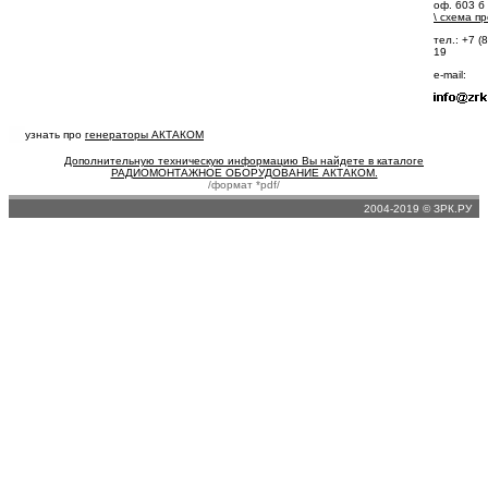
оф. 603 б
\
схема п
тел.: +7 (
19
e-mail:
узнать про
генераторы АКТАКОМ
Дополнительную техническую информацию Вы найдете в каталоге
РАДИОМОНТАЖНОЕ ОБОРУДОВАНИЕ АКТАКОМ.
/формат *pdf/
2004-2019 © ЗРК.РУ