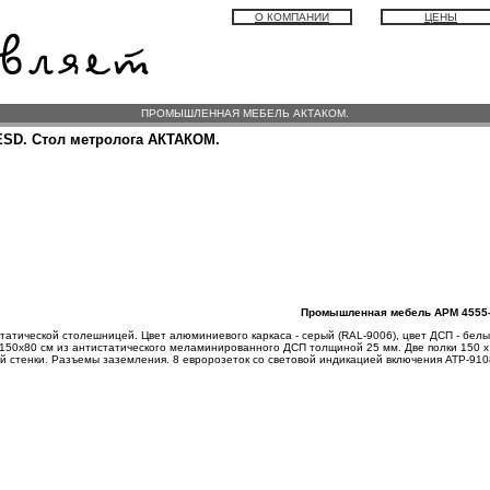
О КОМПАНИИ
ЦЕНЫ
ПРОМЫШЛЕННАЯ МЕБЕЛЬ АКТАКОМ.
ESD. Стол метролога АКТАКОМ.
Промышленная мебель АРМ 4555
татической столешницей. Цвет алюминиевого каркаса - серый (RAL-9006), цвет ДСП - белы
50х80 см из антистатического меламинированного ДСП толщиной 25 мм. Две полки 150 x
 стенки. Разъемы заземления. 8 евророзеток со световой индикацией включения АТР-910