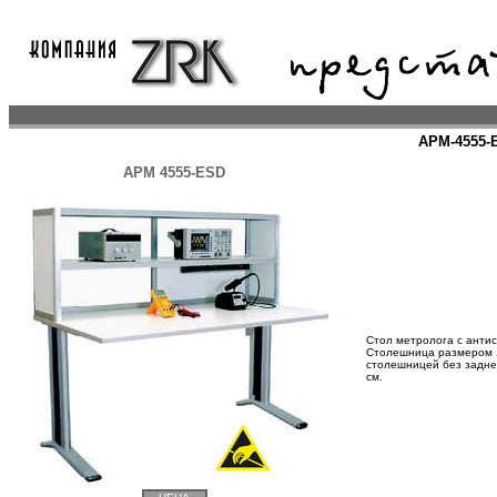
АРМ-4555-
АРМ 4555-ESD
Стол метролога с антис
Столешница размером 1
столешницей без задней
см.