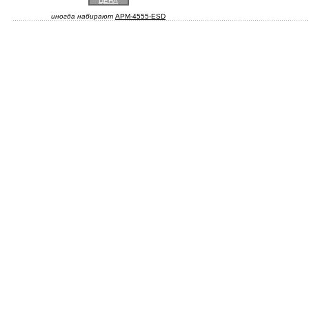
ЦЕНА
иногда набирают
APM-4555-ESD