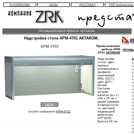
О КОМПАНИИ
ЦЕНЫ
ДОСТАВКА
PDF-библиотека
ПРОМЫШЛЕННАЯ МЕБЕЛЬ АКТАКОМ.
Надстройка стола АРМ-4701 АКТАКОМ.
АРМ 4701
Промышленная
мебель АРМ
ПРОМЫ
4701
АКТАКОМ
Надстройка
М
стола. Цвет
каркаса
алюминиевого
профиля -
коричневый
(RAL 8017),
цвет ДСП -
белый.
Система
шторки-
жалюзи (ш х г)
100 х 35 см с
двумя замками,
ЦЕНА
8 евророзеток
со световой
иногда набирают
APM-4701
индикацией
включения
АТР-9108.
Высота 56 см.