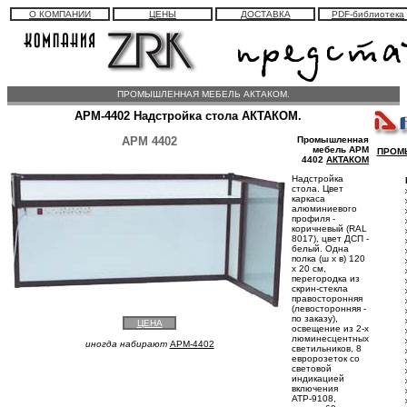
О КОМПАНИИ
ЦЕНЫ
ДОСТАВКА
PDF-библиотека
ПРОМЫШЛЕННАЯ МЕБЕЛЬ АКТАКОМ.
АРМ-4402 Надстройка стола АКТАКОМ.
АРМ 4402
Промышленная
мебель АРМ
ПРОМ
4402
АКТАКОМ
Надстройка
стола. Цвет
каркаса
алюминиевого
профиля -
коричневый (RAL
8017), цвет ДСП -
белый. Одна
полка (ш х в) 120
х 20 см,
перегородка из
скрин-стекла
правосторонняя
(левосторонняя -
по заказу),
ЦЕНА
освещение из 2-х
люминесцентных
иногда набирают
APM-4402
светильников, 8
евророзеток со
световой
индикацией
включения
АТР-9108,