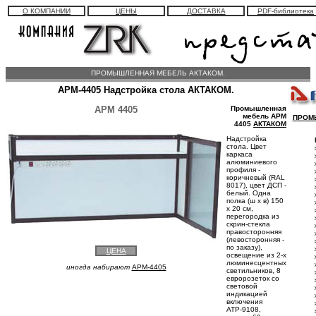
О КОМПАНИИ
ЦЕНЫ
ДОСТАВКА
PDF-библиотека
ПРОМЫШЛЕННАЯ МЕБЕЛЬ АКТАКОМ.
АРМ-4405 Надстройка стола АКТАКОМ.
АРМ 4405
Промышленная
мебель АРМ
ПРОМ
4405
АКТАКОМ
Надстройка
стола. Цвет
каркаса
алюминиевого
профиля -
коричневый (RAL
8017), цвет ДСП -
белый. Одна
полка (ш х в) 150
х 20 см,
перегородка из
скрин-стекла
правосторонняя
(левосторонняя -
по заказу),
ЦЕНА
освещение из 2-х
люминесцентных
иногда набирают
APM-4405
светильников, 8
евророзеток со
световой
индикацией
включения
АТР-9108,