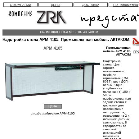
О КОМПАНИИ
ЦЕНЫ
ДОСТАВКА
PDF-библиотека
ПРОМЫШЛЕННАЯ МЕБЕЛЬ АКТАКОМ.
Надстройка стола АРМ-4105. Промышленная мебель АКТАКОМ.
АРМ 4105
Промышленная
мебель АРМ 4105
ПР
АКТАКОМ
Надстройка
стола. Цвет
каркаса
алюминиевого
профиля -
коричневый (RAL
8017), цвет ДСП -
белый. Одна
углубленная
полка (ш х г) 150 х
50 см,
перфорированная
задняя стенка с
крючками для
ЦЕНА
навешивания
инструментов,
иногда набирают
APM-4105
освещение из 2-х
люминесцентных
светильников, 8
евророзеток со
световой
индикацией
включения