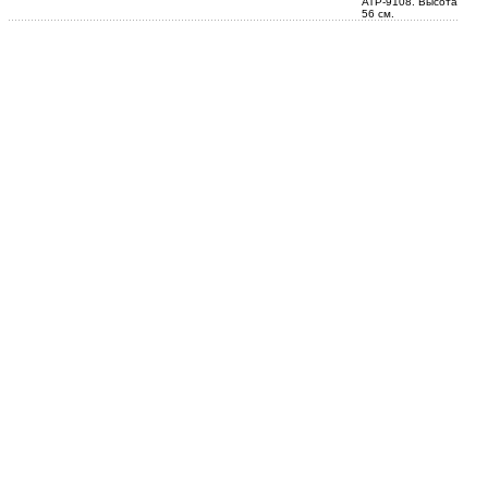
АТР-9108. Высота
56 см.