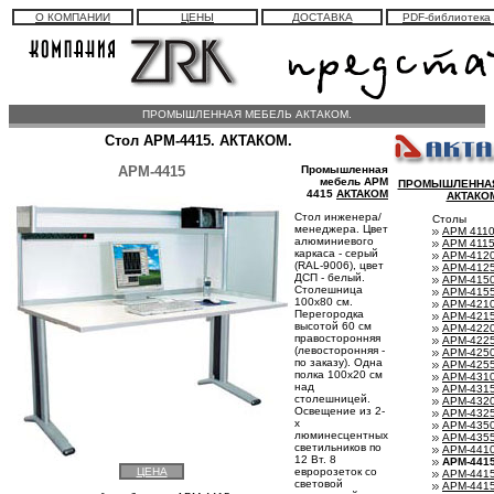
О КОМПАНИИ
ЦЕНЫ
ДОСТАВКА
PDF-библиотека
ПРОМЫШЛЕННАЯ МЕБЕЛЬ АКТАКОМ.
Стол АРМ-4415. АКТАКОМ.
АРМ-4415
Промышленная
мебель АРМ
ПРОМЫШЛЕННАЯ
4415
АКТАКОМ
АКТАКО
Стол инженера/
Столы
менеджера. Цвет
АРМ 411
алюминиевого
АРМ 411
каркаса - серый
АРМ-412
(RAL-9006), цвет
АРМ-412
ДСП - белый.
АРМ-415
Столешница
АРМ-415
100x80 см.
АРМ-421
Перегородка
АРМ-421
высотой 60 см
АРМ-422
правосторонняя
АРМ-422
(левосторонняя -
АРМ-425
по заказу). Одна
АРМ-425
полка 100x20 см
АРМ-431
над
АРМ-431
столешницей.
АРМ-432
Освещение из 2-
АРМ-432
х
АРМ-435
люминесцентных
АРМ-435
светильников по
АРМ-441
12 Вт. 8
АРМ-441
ЦЕНА
евророзеток со
АРМ-441
световой
АРМ-441