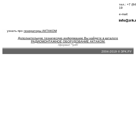
тел.: +7 (8
19
e-mail:
узнать про
генераторы АКТАКОМ
Дополнительную техническую информацию Вы найдете в каталоге
РАДИОМОНТАЖНОЕ ОБОРУДОВАНИЕ АКТАКОМ.
/формат *pdf/
2004-2019 © ЗРК.РУ