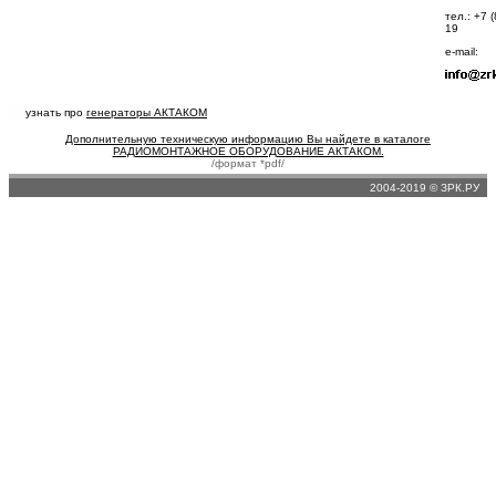
тел.: +7 
19
e-mail:
узнать про
генераторы АКТАКОМ
Дополнительную техническую информацию Вы найдете в каталоге
РАДИОМОНТАЖНОЕ ОБОРУДОВАНИЕ АКТАКОМ.
/формат *pdf/
2004-2019 © ЗРК.РУ