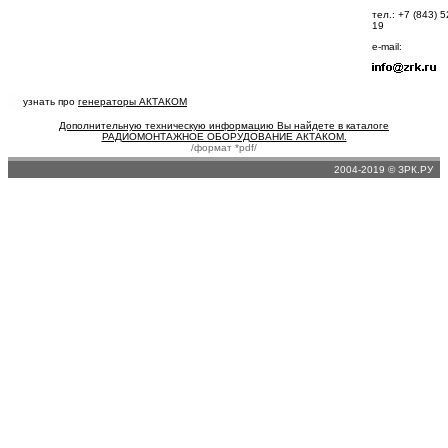
тел.: +7 (843) 5
19
e-mail:
узнать про
генераторы АКТАКОМ
Дополнительную техническую информацию Вы найдете в каталоге
РАДИОМОНТАЖНОЕ ОБОРУДОВАНИЕ АКТАКОМ.
/формат *pdf/
2004-2019 © ЗРК.РУ