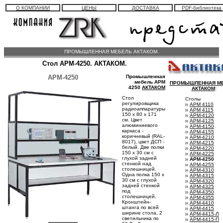
О КОМПАНИИ
ЦЕНЫ
ДОСТАВКА
PDF-библиотека
ПРОМЫШЛЕННАЯ МЕБЕЛЬ АКТАКОМ.
Стол АРМ-4250. АКТАКОМ.
АРМ-4250
Промышленная
мебель АРМ
ПРОМЫШЛЕННАЯ М
4250
АКТАКОМ
АКТАКОМ
:
Стол
Столы
регулировщика
АРМ 4110
радиоаппаратуры
АРМ 4115
150 x 80 х 171
АРМ-4120
см. Цвет
АРМ-4125
алюминиевого
АРМ-4150
каркаса -
АРМ-4155
коричневый (RAL-
АРМ-4210
8017), цвет ДСП -
АРМ-4215
белый. Две полки
АРМ-4220
150 x 30 см с
АРМ-4225
глухой задней
АРМ-4250
стенкой над
АРМ-4255
столешницей.
АРМ-4310
Одна полка 150 x
АРМ-4315
30 см с глухой
АРМ-4320
задней стенкой
АРМ-4325
под
АРМ-4350
столешницей.
АРМ-4355
Кронштейн-
АРМ-4410
штанга по всей
АРМ-4415
ширине стола, 2
АРМ-4415-Л
светильника по
АРМ-4415-П