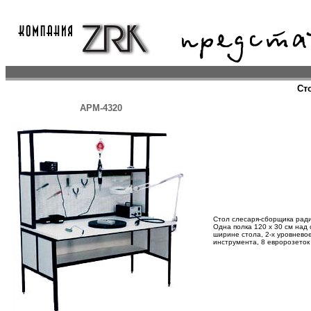
Ст
АРМ-4320
Стол слесаря-сборщика радио
Одна полка 120 x 30 см над
ширине стола, 2-х уровнево
инструмента, 8 евророзеток