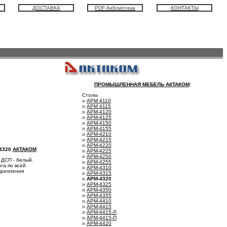
ДОСТАВКА
PDF-библиотека
КОНТАКТЫ
ПРОМЫШЛЕННАЯ МЕБЕЛЬ АКТАКОМ
:
Столы
АРМ 4110
АРМ 4115
АРМ-4120
АРМ-4125
АРМ-4150
АРМ-4155
АРМ-4210
АРМ-4215
АРМ-4220
4320
АКТАКОМ
АРМ-4225
АРМ-4250
 ДСП - белый.
АРМ-4255
га по всей
АРМ-4310
крепления
АРМ-4315
АРМ-4320
АРМ-4325
АРМ-4350
АРМ-4355
АРМ-4410
АРМ-4415
АРМ-4415-Л
АРМ-4415-П
АРМ-4420