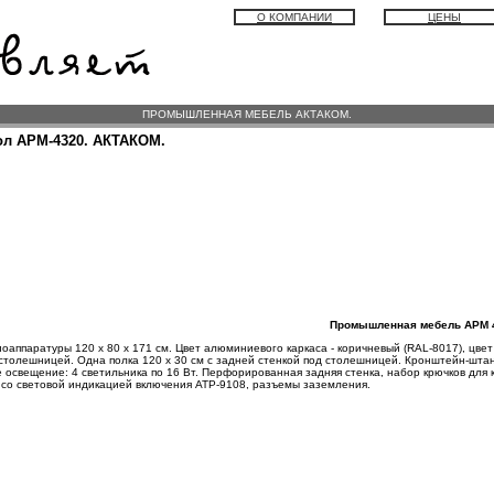
О КОМПАНИИ
ЦЕНЫ
ПРОМЫШЛЕННАЯ МЕБЕЛЬ АКТАКОМ.
ол АРМ-4320. АКТАКОМ.
Промышленная мебель АРМ 
аппаратуры 120 x 80 х 171 см. Цвет алюминиевого каркаса - коричневый (RAL-8017), цвет
 столешницей. Одна полка 120 x 30 см с задней стенкой под столешницей. Кронштейн-штан
е освещение: 4 светильника по 16 Вт. Перфорированная задняя стенка, набор крючков для 
 со световой индикацией включения АТР-9108, разъемы заземления.