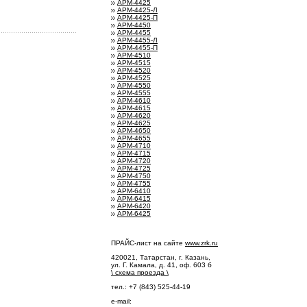
АРМ-4425
АРМ-4425-Л
АРМ-4425-П
АРМ-4450
АРМ-4455
АРМ-4455-Л
АРМ-4455-П
АРМ-4510
АРМ-4515
АРМ-4520
АРМ-4525
АРМ-4550
АРМ-4555
АРМ-4610
АРМ-4615
АРМ-4620
АРМ-4625
АРМ-4650
АРМ-4655
АРМ-4710
АРМ-4715
АРМ-4720
АРМ-4725
АРМ-4750
АРМ-4755
АРМ-6410
АРМ-6415
АРМ-6420
АРМ-6425
ПРАЙС-лист на сайте
www.zrk.ru
420021, Татарстан, г. Казань,
ул. Г. Камала, д. 41, оф. 603 б
\
схема проезда
\
тел.: +7 (843) 525-44-19
e-mail: