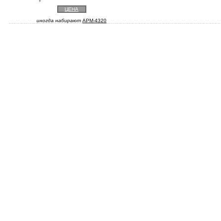
ЦЕНА
иногда набирают
APM-4320