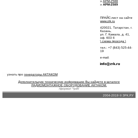
АРМ-2588
АРМ-2589
ПРАЙС-лист на сайте
www.zrk.ru
420021, Татарстан, г.
Казань,
ул. Г. Камала, д. 41,
оф. 603 б
\
схема проезда
\
тел.: +7 (843) 525-44-
19
e-mail:
узнать про
генераторы АКТАКОМ
Дополнительную техническую информацию Вы найдете в каталоге
РАДИОМОНТАЖНОЕ ОБОРУДОВАНИЕ АКТАКОМ.
/формат *pdf/
2004-2019 © ЗРК.РУ