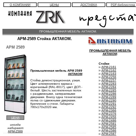
О КОМПАНИИ
ЦЕНЫ
ДОСТАВКА
PDF-библиотека
ПРОМЫШЛЕННАЯ МЕБЕЛЬ АКТАКОМ.
АРМ-2589 Стойка АКТАКОМ.
АРМ 2589
ПРОМЫШЛЕННАЯ МЕБЕЛЬ
АКТАКОМ
:
Стойки
АРМ-2161
АРМ-2162
Промышленная мебель АРМ 2589
АРМ-2163
АКТАКОМ
АРМ-2256
АРМ-2257
Стойка демонстрационная, узкая.
АРМ-2283
Цвет алюминиевого каркаса -
АРМ-2284
коричневый (RAL-8017), цвет ДСП -
АРМ-2285
белый. Шесть застекленных полок
АРМ-2286
с раздвижными, запираемыми
АРМ-2289
дверками. Внизу одна техническая
АРМ-2290
полка со сдвижными дверками.
АРМ-2291
Крепление к стене. Габариты
АРМ-2292
780х170х2020 мм.
АРМ-2366
АРМ-2376
АРМ-2456
ЦЕНА
АРМ-2486
АРМ-2581
иногда
АРМ-2585
набирают
АРМ-2586
APM-2589
АРМ-2587