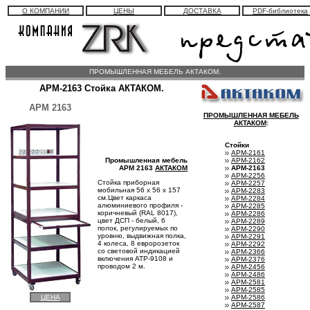
О КОМПАНИИ
ЦЕНЫ
ДОСТАВКА
PDF-библиотека
ПРОМЫШЛЕННАЯ МЕБЕЛЬ АКТАКОМ.
АРМ-2163 Стойка АКТАКОМ.
АРМ 2163
ПРОМЫШЛЕННАЯ МЕБЕЛЬ
АКТАКОМ
:
Стойки
АРМ-2161
АРМ-2162
Промышленная мебель
АРМ-2163
АРМ 2163
АКТАКОМ
АРМ-2256
Стойка приборная
АРМ-2257
мобильная 56 х 56 х 157
АРМ-2283
см.Цвет каркаса
АРМ-2284
алюминиевого профиля -
АРМ-2285
коричневый (RAL 8017),
АРМ-2286
цвет ДСП - белый, 6
АРМ-2289
полок, регулируемых по
АРМ-2290
уровню, выдвижная полка,
АРМ-2291
4 колеса, 8 евророзеток
АРМ-2292
со световой индикацией
АРМ-2366
включения АТР-9108 и
АРМ-2376
проводом 2 м.
АРМ-2456
АРМ-2486
АРМ-2581
АРМ-2585
АРМ-2586
ЦЕНА
АРМ-2587