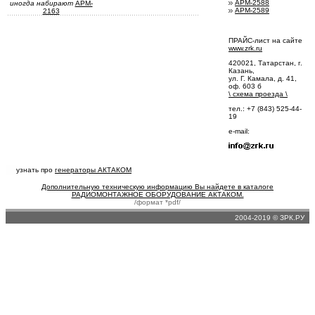
АРМ-2588
иногда набирают
APM-
АРМ-2589
2163
ПРАЙС-лист на сайте
www.zrk.ru
420021, Татарстан, г.
Казань,
ул. Г. Камала, д. 41,
оф. 603 б
\
схема проезда
\
тел.: +7 (843) 525-44-
19
e-mail:
узнать про
генераторы АКТАКОМ
Дополнительную техническую информацию Вы найдете в каталоге
РАДИОМОНТАЖНОЕ ОБОРУДОВАНИЕ АКТАКОМ.
/формат *pdf/
2004-2019 © ЗРК.РУ