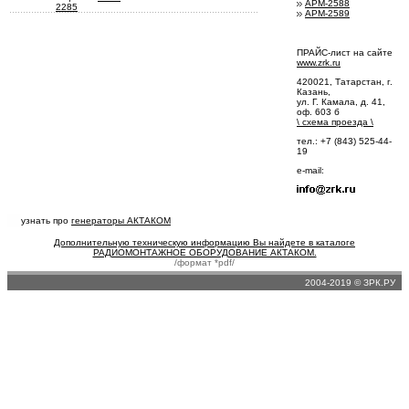
АРМ-2588
2285
АРМ-2589
ПРАЙС-лист на сайте
www.zrk.ru
420021, Татарстан, г.
Казань,
ул. Г. Камала, д. 41,
оф. 603 б
\
схема проезда
\
тел.: +7 (843) 525-44-
19
e-mail:
узнать про
генераторы АКТАКОМ
Дополнительную техническую информацию Вы найдете в каталоге
РАДИОМОНТАЖНОЕ ОБОРУДОВАНИЕ АКТАКОМ.
/формат *pdf/
2004-2019 © ЗРК.РУ