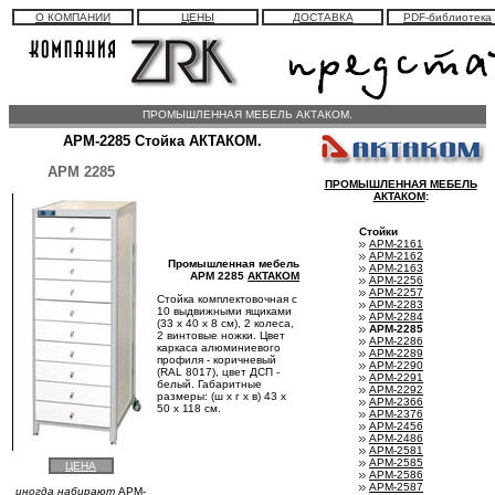
О КОМПАНИИ
ЦЕНЫ
ДОСТАВКА
PDF-библиотека
ПРОМЫШЛЕННАЯ МЕБЕЛЬ АКТАКОМ.
АРМ-2285 Стойка АКТАКОМ.
АРМ 2285
ПРОМЫШЛЕННАЯ МЕБЕЛЬ
АКТАКОМ
:
Стойки
АРМ-2161
АРМ-2162
Промышленная мебель
АРМ-2163
АРМ 2285
АКТАКОМ
АРМ-2256
АРМ-2257
Стойка комплектовочная с
АРМ-2283
10 выдвижными ящиками
АРМ-2284
(33 х 40 х 8 см), 2 колеса,
АРМ-2285
2 винтовые ножки. Цвет
АРМ-2286
каркаса алюминиевого
АРМ-2289
профиля - коричневый
АРМ-2290
(RAL 8017), цвет ДСП -
АРМ-2291
белый. Габаритные
АРМ-2292
размеры: (ш х г х в) 43 х
АРМ-2366
50 х 118 см.
АРМ-2376
АРМ-2456
АРМ-2486
АРМ-2581
АРМ-2585
ЦЕНА
АРМ-2586
АРМ-2587
иногда набирают
APM-