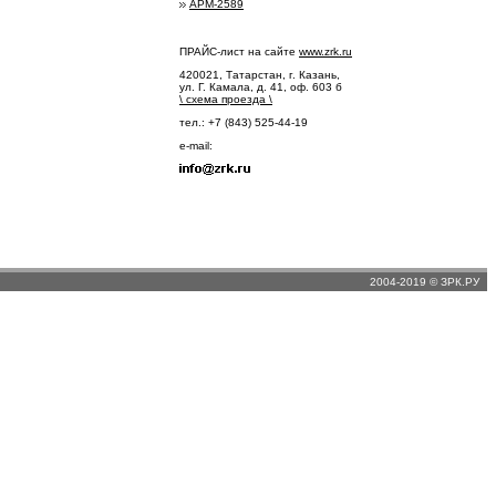
АРМ-2589
ПРАЙС-лист на сайте
www.zrk.ru
420021, Татарстан, г. Казань,
ул. Г. Камала, д. 41, оф. 603 б
\
схема проезда
\
тел.: +7 (843) 525-44-19
e-mail:
2004-2019 © ЗРК.РУ