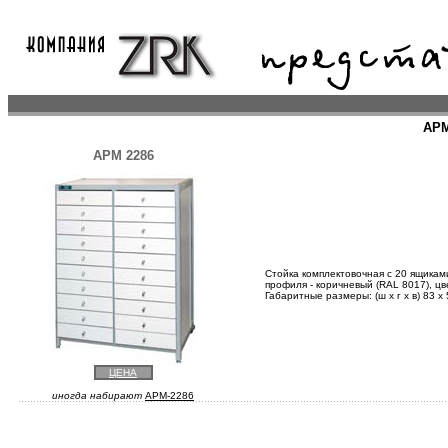
АРМ
АРМ 2286
Стойка комплектовочная с 20 ящиками
профиля - коричневый (RAL 8017), цв
Габаритные размеры: (ш х г х в) 83 х 
ЦЕНА
иногда набирают
APM-2286