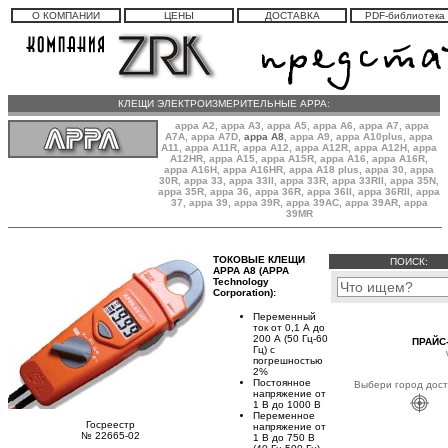
О КОМПАНИИ
ЦЕНЫ
ДОСТАВКА
PDF-библиотека
КЛЕЩИ ЭЛЕКТРОИЗМЕРИТЕЛЬНЫЕ APPA:
appa A2
,
appa A3
,
appa A5
,
appa A6
,
appa A7
,
appa
A7A
,
appa A7D
,
appa A8
,
appa A9
,
appa A10plus
,
appa
A11
,
appa A11R
,
appa A12
,
appa A12R
,
appa A12H
,
appa
A12HR
,
appa A15
,
appa A15R
,
appa A16
,
appa A16R
,
appa A16H
,
appa A16HR
, appa A18 plus,
appa 30
,
appa
30R
,
appa 33
,
appa 33II
,
appa 33R
,
appa 33RII
,
appa 35N
,
appa 35R
,
appa 36
,
appa 36R
,
appa 36II
,
appa 36RII
,
appa
37
,
appa 39
,
appa 39R
,
appa 39AC
,
appa 39AR
,
appa
39MR
ТОКОВЫЕ КЛЕЩИ
ПОИСК:
APPA A8 (APPA
Technology
Corporation):
Переменный
ток от 0,1 А до
200 А (50 Гц-60
ПРАЙС-
Гц) с
погрешностью
2%
Постоянное
Выбери город дост
напряжение от
1 В до 1000 В
Переменное
Госреестр
напряжение от
№ 22665-02
1 В до 750 В