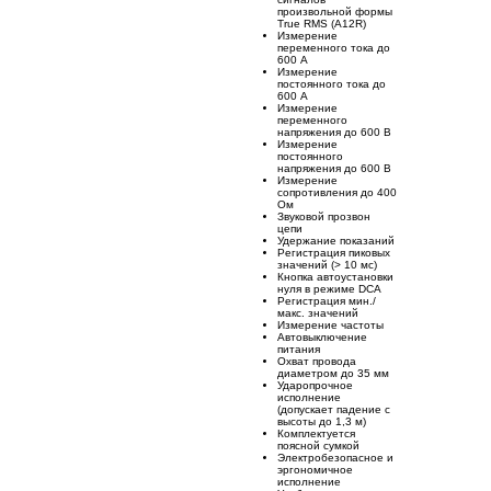
произвольной формы
True RMS (A12R)
Измерение
переменного тока до
600 A
Измерение
постоянного тока до
600 A
Измерение
переменного
напряжения до 600 В
Измерение
постоянного
напряжения до 600 В
Измерение
сопротивления до 400
Ом
Звуковой прозвон
цепи
Удержание показаний
Регистрация пиковых
значений (> 10 мс)
Кнопка автоустановки
нуля в режиме DCA
Регистрация мин./
макс. значений
Измерение частоты
Автовыключение
питания
Охват провода
диаметром до 35 мм
Ударопрочное
исполнение
(допускает падение с
высоты до 1,3 м)
Комплектуется
поясной сумкой
Электробезопасное и
эргономичное
исполнение