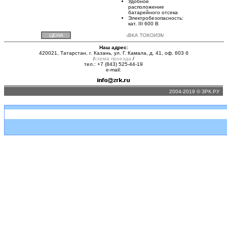
Удобное
расположение
батарейного отсека
Электробезопасность:
кат. III 600 В
ЦЕНА
ДОСТАВКА ТОКОИЗМЕРИТЕЛЬНЫХ КЛЕЩЕЙ А
Наш адрес:
420021, Татарстан, г. Казань, ул. Г. Камала, д. 41, оф. 603 б
/
схема проезда
/
тел.: +7 (843) 525-44-19
e-mail:
2004-2019 © ЗРК.РУ