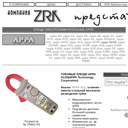
О КОМПАНИИ
ЦЕНЫ
ДОСТАВКА
PDF-библиотека
КЛЕЩИ ЭЛЕКТРОИЗМЕРИТЕЛЬНЫЕ APPA:
appa A2
,
appa A3
,
appa A5
,
appa A6
,
appa A7
,
appa
A7A
,
appa A7D
,
appa A8
,
appa A9
,
appa A10plus
,
appa
A11
,
appa A11R
,
appa A12
,
appa A12R
,
appa A12H
,
appa
A12HR
,
appa A15
,
appa A15R
,
appa A16
,
appa A16R
,
appa A16H
,
appa A16HR
, appa A18 plus,
appa 30
,
appa
30R
,
appa 33
,
appa 33II
,
appa 33R
,
appa 33RII
,
appa 35N
,
appa 35R
,
appa 36
,
appa 36R
,
appa 36II
,
appa 36RII
,
appa
37
,
appa 39
,
appa 39R
,
appa 39AC
,
appa 39AR
,
appa
39MR
ТОКОВЫЕ КЛЕЩИ APPA
ПОИ
A12H(APPA Technology
Corporation):
Аналог
АРРА А12
, отличие -
никель-стальной механизм
разведения губок
Максимально
индицируемое число
4000
Подсветка дисплея,
Выбери горо
большой размер
символов
Аналоговая шкала
Госреестр
Измерение ср. кв.
№ 25901-03
значения уровня
сигналов