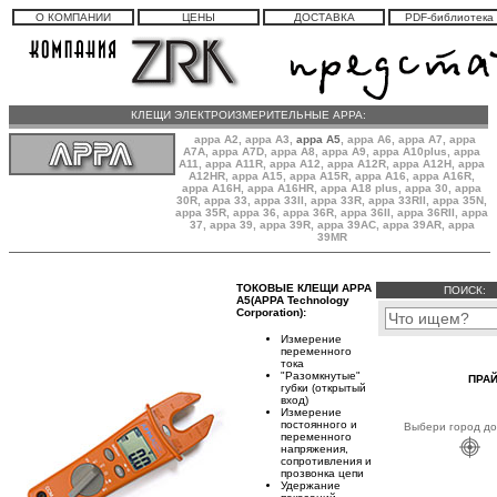
О КОМПАНИИ
ЦЕНЫ
ДОСТАВКА
PDF-библиотека
КЛЕЩИ ЭЛЕКТРОИЗМЕРИТЕЛЬНЫЕ APPA:
appa A2
,
appa A3
,
appa A5
,
appa A6
,
appa A7
,
appa
A7A
,
appa A7D
,
appa A8
,
appa A9
,
appa A10plus
,
appa
A11
,
appa A11R
,
appa A12
,
appa A12R
,
appa A12H
,
appa
A12HR
,
appa A15
,
appa A15R
,
appa A16
,
appa A16R
,
appa A16H
,
appa A16HR
, appa A18 plus,
appa 30
,
appa
30R
,
appa 33
,
appa 33II
,
appa 33R
,
appa 33RII
,
appa 35N
,
appa 35R
,
appa 36
,
appa 36R
,
appa 36II
,
appa 36RII
,
appa
37
,
appa 39
,
appa 39R
,
appa 39AC
,
appa 39AR
,
appa
39MR
ТОКОВЫЕ КЛЕЩИ APPA
ПОИСК:
А5(APPA Technology
Corporation):
Измерение
переменного
тока
"Разомкнутые"
ПРАЙ
губки (открытый
вход)
Измерение
постоянного и
Выбери город до
переменного
напряжения,
сопротивления и
прозвонка цепи
Удержание