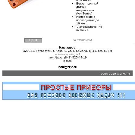
показаний
Бесконтактный
датчик
напряжения
(VoltSence)
Измерение в
проводниках до
16 мм
"Автовыключение
питания
ЦЕНА
ДОСТАВКА ТОКОИЗМЕРИТЕЛЬНЫХ КЛЕЩЕЙ АРРА
Наш адрес:
420021, Татарстан, г. Казань, ул. Г. Камала, д. 41, оф. 603 б
/
схема проезда
/
тел./факс: (843) 525-44-19
e-mail:
2004-2019 © ЗРК.РУ