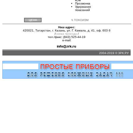
кОм
Прозвонка
Удержание
показаний
ЦЕНА
ДОСТАВКА ТОКОИЗМЕРИТЕЛЬНЫХ КЛЕЩЕЙ АРРА 
Наш адрес:
420021, Татарстан, г. Казань, ул. Г. Камала, д. 41, оф. 603 б
/
схема проезда
/
тел./факс: (843) 525-44-19
e-mail:
2004-2019 © ЗРК.РУ