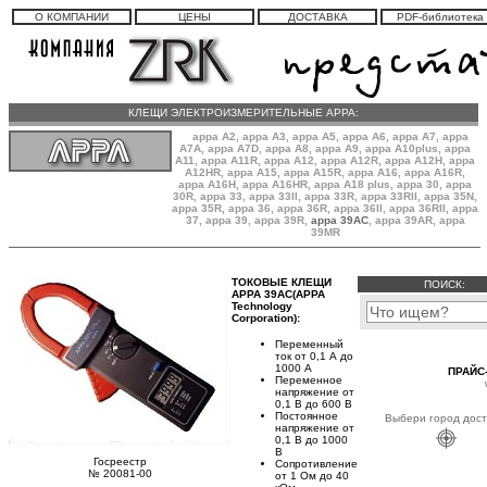
О КОМПАНИИ
ЦЕНЫ
ДОСТАВКА
PDF-библиотека
КЛЕЩИ ЭЛЕКТРОИЗМЕРИТЕЛЬНЫЕ APPA:
appa A2
,
appa A3
,
appa A5
,
appa A6
,
appa A7
,
appa
A7A
,
appa A7D
,
appa A8
,
appa A9
,
appa A10plus
,
appa
A11
,
appa A11R
,
appa A12
,
appa A12R
,
appa A12H
,
appa
A12HR
,
appa A15
,
appa A15R
,
appa A16
,
appa A16R
,
appa A16H
,
appa A16HR
, appa A18 plus,
appa 30
,
appa
30R
,
appa 33
,
appa 33II
,
appa 33R
,
appa 33RII
,
appa 35N
,
appa 35R
,
appa 36
,
appa 36R
,
appa 36II
,
appa 36RII
,
appa
37
,
appa 39
,
appa 39R
,
appa 39AC
,
appa 39AR
,
appa
39MR
ТОКОВЫЕ КЛЕЩИ
ПОИСК:
APPA 39AC(APPA
Technology
Corporation):
Переменный
ток от 0,1 А до
1000 А
ПРАЙС-
Переменное
напряжение от
0,1 В до 600 В
Постоянное
Выбери город дост
напряжение от
0,1 В до 1000
В
Госреестр
Сопротивление
№ 20081-00
от 1 Ом до 40