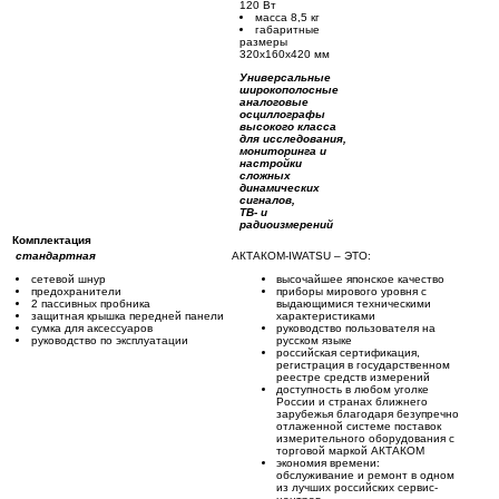
120 Вт
масса 8,5 кг
габаритные
размеры
320х160х420 мм
Универсальные
широкополосные
аналоговые
осциллографы
высокого класса
для исследования,
мониторинга и
настройки
сложных
динамических
сигналов,
ТВ- и
радиоизмерений
Комплектация
стандартная
АКТАКОМ-IWATSU – ЭТО:
сетевой шнур
высочайшее японское качество
предохранители
приборы мирового уровня с
2 пассивных пробника
выдающимися техническими
защитная крышка передней панели
характеристиками
сумка для аксессуаров
руководство пользователя на
руководство по эксплуатации
русском языке
российская сертификация,
регистрация в государственном
реестре средств измерений
доступность в любом уголке
России и странах ближнего
зарубежья благодаря безупречно
отлаженной системе поставок
измерительного оборудования с
торговой маркой АКТАКОМ
экономия времени:
обслуживание и ремонт в одном
из лучших российских сервис-