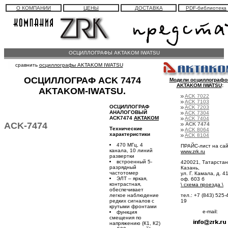
О КОМПАНИИ
ЦЕНЫ
ДОСТАВКА
PDF-библиотека
ОСЦИЛЛОГРАФЫ AKTAKOM IWATSU
сравнить
осциллографы AKTAKOM IWATSU
ОСЦИЛЛОГРАФ ACK 7474
Модели осциллографо
AKTAKOM IWATSU
:
AKTAKOM-IWATSU.
ACK 7022
ACK 7103
ОСЦИЛЛОГРАФ
ACK 7203
АНАЛОГОВЫЙ
ACK 7304
ACK7474
AKTAKOM
ACK 7404
ACK-7474
ACK 7474
Технические
ACK 8064
характеристики
ACK 8104
470 МГц, 4
ПРАЙС-лист на са
канала, 10 линий
www.zrk.ru
развертки
встроенный 5-
420021, Татарстан,
разрядный
Казань,
частотомер
ул. Г. Камала, д. 41
ЭЛТ – яркая,
оф. 603 б
контрастная,
\
схема проезда
\
обеспечивает
легкое наблюдение
тел.: +7 (843) 525-
редких сигналов с
19
крутыми фронтами
e-mail:
функция
смещения по
напряжению (К1, К2)