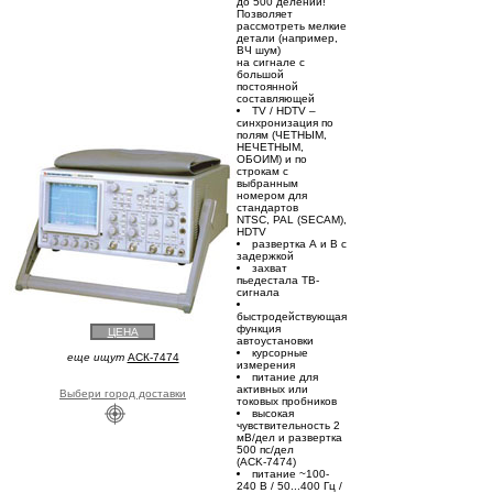
до 500 делений!
Позволяет
рассмотреть мелкие
детали (например,
ВЧ шум)
на сигнале с
большой
постоянной
составляющей
TV / HDTV –
синхронизация по
полям (ЧЕТНЫМ,
НЕЧЕТНЫМ,
ОБОИМ) и по
строкам с
выбранным
номером для
стандартов
NTSC, PAL (SECAM),
HDTV
развертка А и В с
задержкой
захват
пьедестала ТВ-
сигнала
быстродействующая
функция
ЦЕНА
автоустановки
курсорные
еще ищут
АСК-7474
измерения
питание для
активных или
Выбери город доставки
токовых пробников
высокая
чувствительность 2
мВ/дел и развертка
500 пс/дел
(ACK-7474)
питание ~100-
240 В / 50...400 Гц /