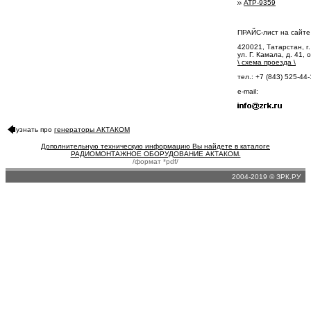
АТР-9359
ПРАЙС-лист на сайт
420021, Татарстан, г.
ул. Г. Камала, д. 41, 
\
схема проезда
\
тел.: +7 (843) 525-44
e-mail:
узнать про
генераторы АКТАКОМ
Дополнительную техническую информацию Вы найдете в каталоге
РАДИОМОНТАЖНОЕ ОБОРУДОВАНИЕ АКТАКОМ.
/формат *pdf/
2004-2019 © ЗРК.РУ