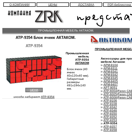
О КОМПАНИИ
ЦЕНЫ
ДОСТАВКА
PDF-библиотека
ПРОМЫШЛЕННАЯ МЕБЕЛЬ АКТАКОМ.
АТР-9354 Блок ячеек АКТАКОМ.
АТР-9354
ПРОМЫШЛЕННАЯ МЕБЕЛ
Промышленная
мебель
Аксессуары для пр
АТР-9354
мебели Актаком
:
АКТАКОМ
АРМ-9104
АРМ-9311
Блок ячеек (40
АРМ-9341
ячеек
АРМ-9342
40x120x40 мм).
АРМ-9345
Габаритные
АРМ-9405
размеры
АРМ-9407
491х194х140
АРТ-9051
мм.
ЦЕНА
АТР-6004(Feron CA
АТР-6005(Feron CA
иногда набирают
ATP-9354
АТР-6006(Feron CA
АТР-9106
АТР-9108
АТР-9342
АТР-9346
АТР-9350
АТР-9352
АТР-9353
АТР-9354
АТР-9357
АТР-9358