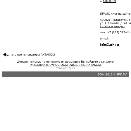
АТР-9359
ПРАЙС-лист на сайт
420021, Татарстан, г.
ул. Г. Камала, д. 41, 
\
схема проезда
\
тел.: +7 (843) 525-44
e-mail:
узнать про
генераторы АКТАКОМ
Дополнительную техническую информацию Вы найдете в каталоге
РАДИОМОНТАЖНОЕ ОБОРУДОВАНИЕ АКТАКОМ.
/формат *pdf/
2004-2019 © ЗРК.РУ