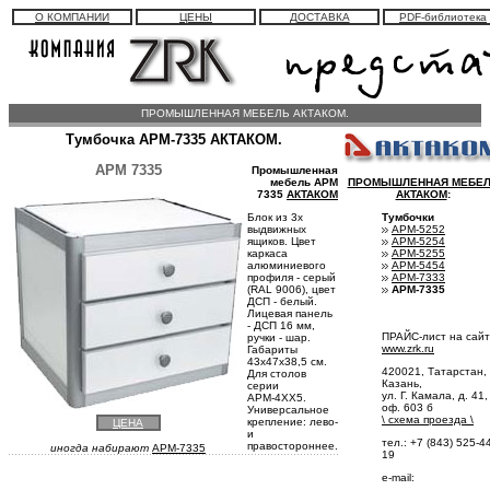
О КОМПАНИИ
ЦЕНЫ
ДОСТАВКА
PDF-библиотека
ПРОМЫШЛЕННАЯ МЕБЕЛЬ АКТАКОМ.
Тумбочка АРМ-7335 АКТАКОМ.
АРМ 7335
Промышленная
ПРОМЫШЛЕННАЯ МЕБЕ
мебель АРМ
АКТАКОМ
:
7335
АКТАКОМ
Тумбочки
Блок из 3х
АРМ-5252
выдвижных
АРМ-5254
ящиков. Цвет
АРМ-5255
каркаса
АРМ-5454
алюминиевого
АРМ-7333
профиля - серый
АРМ-7335
(RAL 9006), цвет
ДСП - белый.
Лицевая панель
- ДСП 16 мм,
ПРАЙС-лист на сай
ручки - шар.
www.zrk.ru
Габариты
43х47х38,5 см.
420021, Татарстан, 
Для столов
Казань,
серии
ул. Г. Камала, д. 41,
АРМ-4ХХ5.
оф. 603 б
Универсальное
\
схема проезда
\
крепление: лево-
ЦЕНА
и
тел.: +7 (843) 525-4
правостороннее.
иногда набирают
APM-7335
19
e-mail: