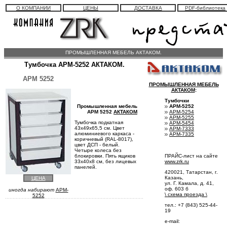
О КОМПАНИИ
ЦЕНЫ
ДОСТАВКА
PDF-библиотека
ПРОМЫШЛЕННАЯ МЕБЕЛЬ АКТАКОМ.
Тумбочка АРМ-5252 АКТАКОМ.
АРМ 5252
ПРОМЫШЛЕННАЯ МЕБЕЛЬ
АКТАКОМ
:
Тумбочки
АРМ-5252
Промышленная мебель
АРМ-5254
АРМ 5252
АКТАКОМ
АРМ-5255
Тумбочка подкатная
АРМ-5454
43х49х65,5 см. Цвет
АРМ-7333
алюминиевого каркаса -
АРМ-7335
коричневый (RAL-8017),
цвет ДСП - белый.
Четыре колеса без
ПРАЙС-лист на сайте
блокировки. Пять ящиков
www.zrk.ru
33х40х8 см, без лицевых
панелей.
420021, Татарстан, г.
Казань,
ЦЕНА
ул. Г. Камала, д. 41,
оф. 603 б
иногда набирают
APM-
\
схема проезда
\
5252
тел.: +7 (843) 525-44-
19
e-mail: