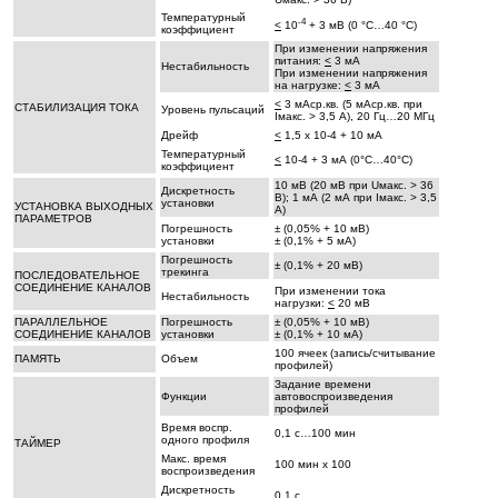
Температурный
-4
<
10
+ 3 мВ (0 °С…40 °С)
коэффициент
При изменении напряжения
питания:
<
3 мА
Нестабильность
При изменении напряжения
на нагрузке:
<
3 мА
<
3 мАср.кв. (5 мАср.кв. при
СТАБИЛИЗАЦИЯ ТОКА
Уровень пульсаций
Iмакс. > 3,5 А), 20 Гц…20 МГц
Дрейф
<
1,5 х 10-4 + 10 мА
Температурный
<
10-4 + 3 мА (0°С…40°С)
коэффициент
10 мВ (20 мВ при Uмакс. > 36
Дискретность
В); 1 мА (2 мА при Iмакс. > 3,5
установки
УСТАНОВКА ВЫХОДНЫХ
А)
ПАРАМЕТРОВ
Погрешность
± (0,05% + 10 мВ)
установки
± (0,1% + 5 мА)
Погрешность
± (0,1% + 20 мВ)
трекинга
ПОСЛЕДОВАТЕЛЬНОЕ
СОЕДИНЕНИЕ КАНАЛОВ
При изменении тока
Нестабильность
нагрузки:
<
20 мВ
ПАРАЛЛЕЛЬНОЕ
Погрешность
± (0,05% + 10 мВ)
СОЕДИНЕНИЕ КАНАЛОВ
установки
± (0,1% + 10 мА)
100 ячеек (запись/считывание
ПАМЯТЬ
Объем
профилей)
Задание времени
Функции
автовоспроизведения
профилей
Время воспр.
0,1 с…100 мин
одного профиля
ТАЙМЕР
Макс. время
100 мин x 100
воспроизведения
Дискретность
0,1 с