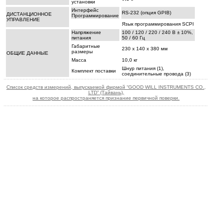
установки
Интерфейс
RS-232 (опция GPIB)
ДИСТАНЦИОННОЕ
Программирование
УПРАВЛЕНИЕ
Язык программирования SCPI
Напряжение
100 / 120 / 220 / 240 В ± 10%,
питания
50 / 60 Гц
Габаритные
230 x 140 x 380 мм
размеры
ОБЩИЕ ДАННЫЕ
Масса
10,0 кг
Шнур питания (1),
Комплект поставки
соединительные провода (3)
Список средств измерений, выпускаемой фирмой “GOOD WILL INSTRUMENTS CO.,
LTD” (Тайвань),
на которое распространяется признание первичной поверки.