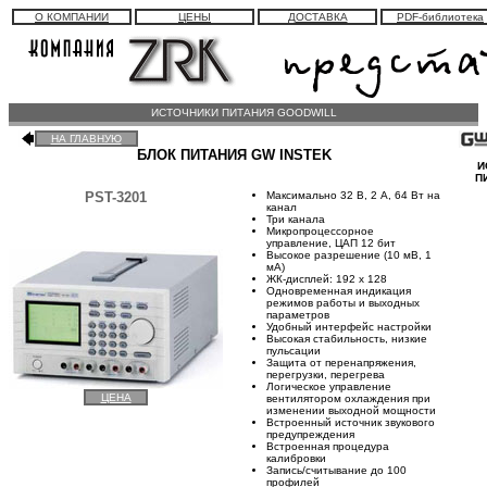
О КОМПАНИИ
ЦЕНЫ
ДОСТАВКА
PDF-библиотека
ИСТОЧНИКИ ПИТАНИЯ GOODWILL
НА ГЛАВНУЮ
БЛОК ПИТАНИЯ GW INSTEK
И
П
PST-3201
Максимально 32 В, 2 А, 64 Вт на
канал
Три канала
Микропроцессорное
управление, ЦАП 12 бит
Высокое разрешение (10 мВ, 1
мА)
ЖК-дисплей: 192 x 128
Одновременная индикация
режимов работы и выходных
параметров
Удобный интерфейс настройки
Высокая стабильность, низкие
пульсации
Защита от перенапряжения,
перегрузки, перегрева
Логическое управление
ЦЕНА
вентилятором охлаждения при
изменении выходной мощности
Встроенный источник звукового
предупреждения
Встроенная процедура
калибровки
Запись/считывание до 100
профилей