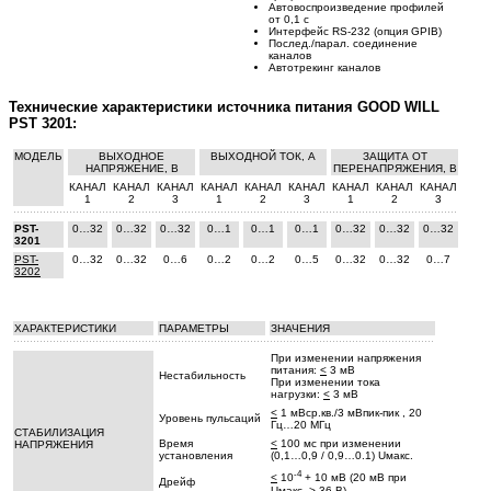
Автовоспроизведение профилей
от 0,1 с
Интерфейс RS-232 (опция GPIB)
Послед./парал. соединение
каналов
Автотрекинг каналов
Технические характеристики источника питания GOOD WILL
PST 3201:
МОДЕЛЬ
ВЫХОДНОЕ
ВЫХОДНОЙ ТОК, А
ЗАЩИТА ОТ
НАПРЯЖЕНИЕ, В
ПЕРЕНАПРЯЖЕНИЯ, В
КАНАЛ
КАНАЛ
КАНАЛ
КАНАЛ
КАНАЛ
КАНАЛ
КАНАЛ
КАНАЛ
КАНАЛ
1
2
3
1
2
3
1
2
3
PST-
0…32
0…32
0…32
0…1
0…1
0…1
0…32
0…32
0…32
3201
PST-
0…32
0…32
0…6
0…2
0…2
0…5
0…32
0…32
0…7
3202
ХАРАКТЕРИСТИКИ
ПАРАМЕТРЫ
ЗНАЧЕНИЯ
При изменении напряжения
питания:
<
3 мВ
Нестабильность
При изменении тока
нагрузки:
<
3 мВ
<
1 мВср.кв./3 мВпик-пик , 20
Уровень пульсаций
Гц…20 МГц
СТАБИЛИЗАЦИЯ
Время
<
100 мс при изменении
НАПРЯЖЕНИЯ
установления
(0,1…0,9 / 0,9…0.1) Uмакс.
-4
<
10
+ 10 мВ (20 мВ при
Дрейф
Uмакс. > 36 В)