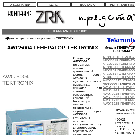
О КОМПАНИИ
ЦЕНЫ
ДОСТАВКА
PDF-библиотека
ГЕНЕРАТОРЫ TEKTRONIX
узнать про
анализатор спектра TEKTRONIX
AWG5004 ГЕНЕРАТОР TEKTRONIX
Модели ГЕНЕРАТО
TEKTRONIX
:
AFG3011 ГЕНЕРАТОР
Генератор
AFG3021B ГЕНЕРАТ
AWG5004
AFG3022B ГЕНЕРАТ
Генераторы
AFG3101 ГЕНЕРАТОР
сигналов
AFG3102 ГЕНЕРАТОР
произвольной
AFG3251 ГЕНЕРАТОР
формы серии
AWG 5004
AFG3252 ГЕНЕРАТОР
AWG5004 –
AWG5002 ГЕНЕРАТО
лучшие источники
TEKTRONIX
AWG5004 ГЕНЕРАТО
смешанных
AWG5012 ГЕНЕРАТО
сигналов для
AWG5014 ГЕНЕРАТО
сложных
AWG7061B ГЕНЕРАТ
современных
AWG7062B ГЕНЕРАТ
измерений
AWG7121B ГЕНЕРАТ
Генераторы
AWG7122B ГЕНЕРАТ
сигналов
произвольной
ПРАЙС-лист 
формы серии
сайте
www.zrk
AWG5004
оптимально
420021,
сочетают
Татарстан, г.
наилучшую частоту
Казань,
дискретизации,
ул. Г. Камала,
вертикальное
41, оф. 603 б
разрешение,