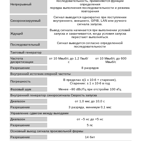
последовательность, применяются функции
Непрерывный
определения
порядка выполнения последовательности и режима
повторения
Сигнал выводится однократно при поступлении
Синхронизируемый
внутреннего, внешнего, GPIB, LAN или ручного
сигнала запуска.
Вывод сигнала начинается при выполнении условий
Ждущий
запуска и заканчивается, когда условия запуска
перестают выполняться.
Сигнал выводится согласно определенной
Последовательный
последовательности
Тактовый генератор
Частота
от 10 Мвыб/с до 1,2 Гвыб/
от 10 Мвыб/с до 600
дискретизации
с
Мвыб/с
Разрешение
8 разрядов
Внутренний источник опорной частоты
В пределах ±(1 х 10-6 + старение),
Погрешность
Старение: ± 1 х 10-6 в год
Фазовый шум
Менее –90 dBc/Гц при отстройке 100 кГц
Внутренний генератор синхросигнала Скорость запуска
Диапазон
от 1,0 мкс до 10,0 с
Разрешение
3 разряда, минимум 0,1 мкс
Управление сдвигом между выходами
Диапазон
от –5 нс до +5 нс
Разрешение
5 пс
Основный выход сигнала произвольной формы
Разрешение
14 бит