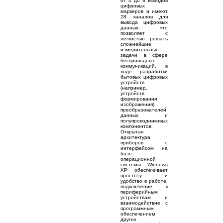
от 4 до 8 выходов
цифровых
маркеров и имеют
28 каналов для
вывода цифровых
данных, что
позволяет с
легкостью решать
сложнейшие
измерительные
задачи в сфере
беспроводных
коммуникаций, в
ходе разработки
бытовых цифровых
устройств
(например,
устройств
формирования
изображения),
преобразователей
данных и
полупроводниковых
компонентов.
Открытая
архитектура
приборов с
интерфейсом на
базе
операционной
системы Windows
XP обеспечивает
простоту и
удобство в работе,
подключение к
периферийным
устройствам и
взаимодействие с
программным
обеспечением
других