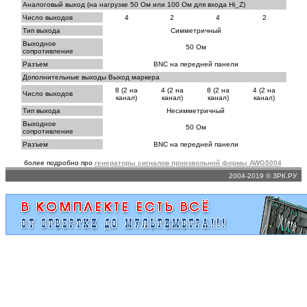
Аналоговый выход (на нагрузке 50 Ом или 100 Ом для входа Hi_Z)
Число выходов
4
2
4
2
Тип выхода
Симметричный
Выходное
50 Ом
сопротивление
Разъем
BNC на передней панели
Дополнительные выходы Выход маркера
8 (2 на
4 (2 на
8 (2 на
4 (2 на
Число выходов
канал)
канал)
канал)
канал)
Тип выхода
Несимметричный
Выходное
50 Ом
сопротивление
Разъем
BNC на передней панели
более подробно про
генераторы сигналов произвольной формы AWG5004
2004-2019 © ЗРК.РУ