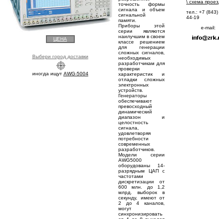
\
схема прое
точность формы
сигнала и объем
тел.: +7 (843)
сигнальной
44-19
памяти.
Приборы этой
e-mail:
серии являются
наилучшим в своем
ЦЕНА
классе решением
для генерации
сложных сигналов,
Выбери город доставки
необходимых
разработчикам для
проверки
иногда ищут
AWG-5004
характеристик и
отладки сложных
электронных
устройств.
Генераторы
обеспечивают
превосходный
динамический
диапазон и
целостность
сигнала,
удовлетворяя
потребности
современных
разработчиков.
Модели серии
AWG5000
оборудованы 14-
разрядным ЦАП с
частотами
дискретизации от
600 млн. до 1,2
млрд. выборок в
секунду, имеют от
2 до 4 каналов,
могут
синхронизировать