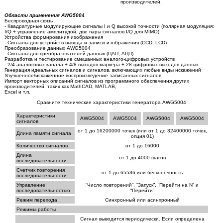
производителей.
Области применения AWG5004
Беспроводная связь
- Квадратурные модулирующие сигналы I и Q высокой точности (полярная модуляция:
I/Q + управление амплитудой, две пары сигналов I/Q для MIMO)
Устройства формирования изображения
- Сигналы для устройств вывода и записи изображения (CCD, LCD)
Преобразование данных AWG5004
- Сигналы для преобразователей данных (ЦАП, АЦП)
Разработка и тестирование смешанных аналого-цифровых устройств
- 2/4 аналоговых канала + 4/8 выходов маркера + 28 цифровых выходов данных
Генерация идеальных сигналов и сигналов, включающих любые виды искажений
Улучшенное/искаженное воспроизведение записанных сигналов.
Импорт векторных описаний сигналов из программного обеспечения других
производителей, таких как MathCAD, MATLAB,
Excel и т.п.
Сравните технические характеристики генератора AWG5004
Характеристики
AWG5004
AWG5004
AWG5004
AWG5004
сигналов
от 1 до 16200000 точек (или от 1 до 32400000 точек,
Длина памяти сигнала
опция 01)
Количество сигналов
от 1 до 16000
Длина
от 1 до 4000 шагов
последовательности
Счетчик повторения
от 1 до 65536 или бесконечность
последовательности
Управление
“Число повторений”, “Запуск”, “Перейти на N” и
последовательностью
“Перейти”
Режим перехода
Синхронный или асинхронный
Режимы работы
Сигнал выводится периодически. Если определена