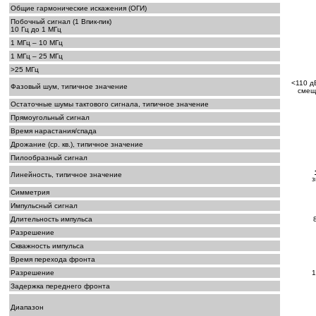
Общие гармонические искажения (ОГИ)
Побочный сигнал (1 Впик-пик)
10 Гц до 1 МГц
1 МГц – 10 МГц
1 МГц – 25 МГц
>25 МГц
<110 д
Фазовый шум, типичное значение
смеще
Остаточные шумы тактового сигнала, типичное значение
Прямоугольный сигнал
Время нарастания/спада
Дрожание (ср. кв.), типичное значение
Пилообразный сигнал
Линейность, типичное значение
з
Симметрия
Импульсный сигнал
Длительность импульса
Разрешение
Скважность импульса
Время перехода фронта
Разрешение
1
Задержка переднего фронта
Диапазон