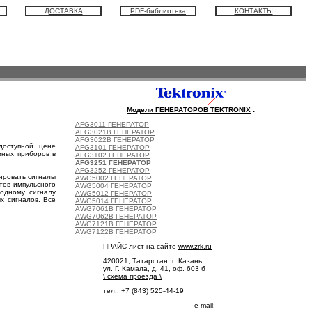
ДОСТАВКА
PDF-библиотека
КОНТАКТЫ
Модели ГЕНЕРАТОРОВ TEKTRONIX
:
AFG3011 ГЕНЕРАТОР
AFG3021B ГЕНЕРАТОР
AFG3022B ГЕНЕРАТОР
доступной цене
AFG3101 ГЕНЕРАТОР
зных приборов в
AFG3102 ГЕНЕРАТОР
AFG3251 ГЕНЕРАТОР
AFG3252 ГЕНЕРАТОР
ировать сигналы
AWG5002 ГЕНЕРАТОР
тов импульсного
AWG5004 ГЕНЕРАТОР
ходному сигналу
AWG5012 ГЕНЕРАТОР
х сигналов. Все
AWG5014 ГЕНЕРАТОР
AWG7061B ГЕНЕРАТОР
AWG7062B ГЕНЕРАТОР
AWG7121B ГЕНЕРАТОР
AWG7122B ГЕНЕРАТОР
ПРАЙС-лист на сайте
www.zrk.ru
420021, Татарстан, г. Казань,
ул. Г. Камала, д. 41, оф. 603 б
\
схема проезда
\
тел.: +7 (843) 525-44-19
e-mail: