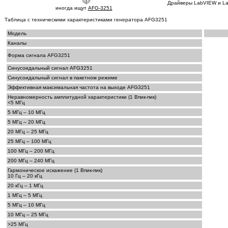
Драйверы LabVIEW и La
иногда ищут
AFG-3251
Таблица с техническими характеристиками генератора AFG3251
Модель
Каналы
Форма сигнала AFG3251
Синусоидальный сигнал AFG3251
Синусоидальный сигнал в пакетном режиме
Эффективная максимальная частота на выходе AFG3251
Неравномерность амплитудной характеристики (1 Впик-пик)
<5 МГц
5 МГц – 10 МГц
5 МГц – 20 МГц
20 МГц – 25 МГц
25 МГц – 100 МГц
100 МГц – 200 МГц
200 МГц – 240 МГц
Гармоническое искажение (1 Впик-пик)
10 Гц – 20 кГц
20 кГц – 1 МГц
1 МГц – 5 МГц
5 МГц – 10 МГц
10 МГц – 25 МГц
>25 МГц