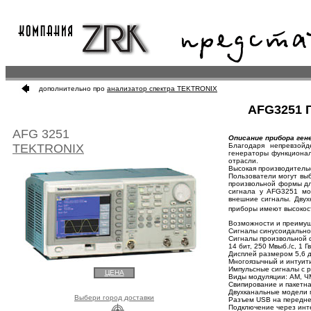
дополнительно про
анализатор спектра TEKTRONIX
AFG3251 
AFG 3251
Описание прибора ген
TEKTRONIX
Благодаря непревзойд
генераторы функциона
отрасли.
Высокая производитель
Пользователи могут вы
произвольной формы дл
сигнала у AFG3251 мо
внешние сигналы. Двух
приборы имеют высокос
Возможности и преиму
Сигналы синусоидально
Сигналы произвольной 
14 бит, 250 Мвыб./с, 1 Гв
Дисплей размером 5,6 д
Многоязычный и интуит
Импульсные сигналы с 
ЦЕНА
Виды модуляции: АМ, Ч
Свипирование и пакетна
Двухканальные модели 
Выбери город доставки
Разъем USB на передне
Подключение через инт