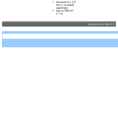
питание 6 х 1,5
АА (+ сетевой
адаптер);
масса ПКК-57
1,7 кг
2004-2019 © ЗРК.РУ