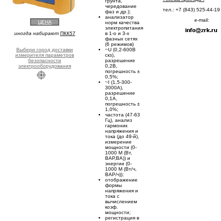
грунта,
чередование
тел.: +7 (843) 525-44-19
фаз и др.);
анализатор
e-mail:
ЦЕНА
норм качества
электропитания
иногда набирают
ПКК57
в 1-о и 3-х
фазных сетях
(6 режимов)
Выбери город доставки
~U (0,2-600В
измерителя параметров
скз),
безопасности
разрешение
электрооборудования
0,2В,
погрешность ±
0,5%;
~I (1,5-300-
3000А),
разрешение
0,1А,
погрешность ±
1,0%;
частота (47-63
Гц), анализ
гармоник
напряжения и
тока (до 49-й),
измерение
мощности (0-
1000 М (Вт,
ВАР,ВА)) и
энергии (0-
1000 М (Вт/ч,
ВАР/ч));
отображение
формы
напряжения и
тока с
вычислением
коэф.
мощности;
регистрация в