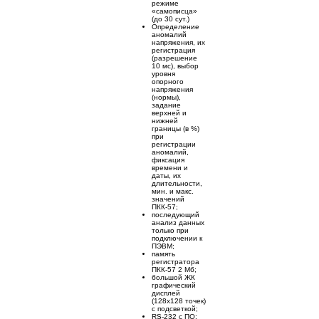
режиме
«самописца»
(до 30 сут.)
Определение
аномалий
напряжения, их
регистрация
(разрешение
10 мс), выбор
уровня
опорного
напряжения
(нормы),
задание
верхней и
нижней
границы (в %)
при
регистрации
аномалий,
фиксация
времени и
даты, их
длительности,
мин. и макс.
значений
ПКК-57;
последующий
анализ данных
только при
подключении к
ПЭВМ;
память
регистратора
ПКК-57 2 Мб;
большой ЖК
графический
дисплей
(128х128 точек)
с подсветкой;
RS-232 с ПО;