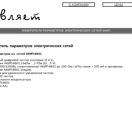
О КОМПАНИИ
ЦЕНЫ
ИЗМЕРИТЕЛИ ПАРАМЕТРОВ ЭЛЕКТРИЧЕСКИХ СЕТЕЙ АКИП
тель параметров электрических сетей
етров эл. сетей АКИП-8601
 цифровой тестер изоляции (3 в 1):
ии АКИП-8601 10кОм… 2 ГОм (±2...5 %;
/500/1000В), сопротивление АКИП-8601 до 100 Ом ( ±2%) током > 200 мА и прозвонка;
ки АКИП-8601 (опция);
 для удаленного управления тестом;
00 тестов
ельного конденсатора
П-8601
ип АА)