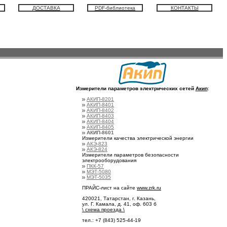
ДОСТАВКА
PDF-библиотека
КОНТАКТЫ
Измерители параметров электрических сетей
Акип
:
АКИП-8201
АКИП-8401
АКИП-8402
АКИП-8403
АКИП-8404
АКИП-8405
АКИП-8601
Измерители качества электрической энергии
АКЭ-823
АКЭ-824
Измерители параметров безопасности
электрооборудования
ПКК-57
МЭТ-5080
МЭТ-5035
ПРАЙС-лист на сайте
www.zrk.ru
420021, Татарстан, г. Казань,
ул. Г. Камала, д. 41, оф. 603 б
\
схема проезда
\
тел.: +7 (843) 525-44-19