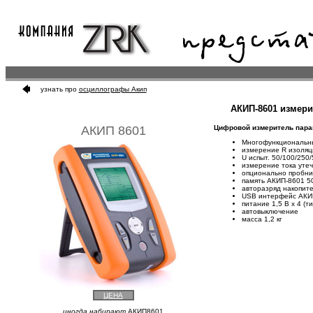
узнать про
осциллографы Акип
АКИП-8601 измери
АКИП 8601
Цифровой измеритель парам
Многофункциональный
измерение R изоляц
U испыт. 50/100/250
измерение тока утеч
опционально пробник
память АКИП-8601 5
авторазряд накопит
USB интерфейс АКИ
питание 1,5 В х 4 (т
автовыключение
масса 1,2 кг
ЦЕНА
иногда набирают
АКИП8601