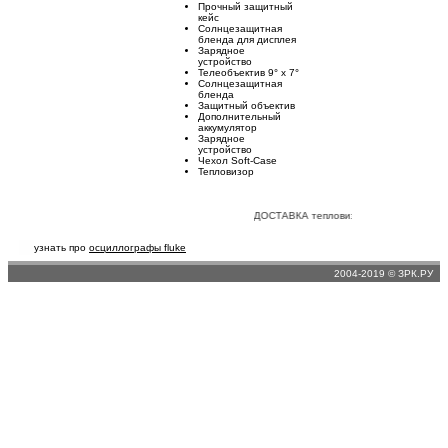
Прочный защитный
кейс
Солнцезащитная
бленда для дисплея
Зарядное
устройство
Телеобъектив 9° x 7°
Солнцезащитная
бленда
Защитный объектив
Дополнительный
аккумулятор
Зарядное
устройство
Чехол Soft-Case
Тепловизор
ДОСТАВКА тепловизионной техники 
узнать про
осциллографы fluke
2004-2019 © ЗРК.РУ