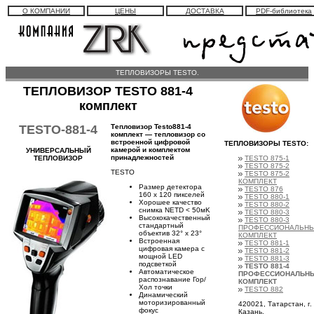
О КОМПАНИИ
ЦЕНЫ
ДОСТАВКА
PDF-библиотека
ТЕПЛОВИЗОРЫ TESTO.
ТЕПЛОВИЗОР
TESTO 881-4
комплект
TESTO-881-4
Тепловизор Testo881-4
комплект — тепловизор со
встроенной цифровой
ТЕПЛОВИЗОРЫ TESTO:
камерой и комплектом
УНИВЕРСАЛЬНЫЙ
принадлежностей
ТЕПЛОВИЗОР
TESTO 875-1
TESTO 875-2
TESTO
TESTO 875-2
КОМПЛЕКТ
Размер детектора
TESTO 876
160 x 120 пикселей
TESTO 880-1
Хорошее качество
TESTO 880-2
снимка NETD < 50мK
TESTO 880-3
Высококачественный
TESTO 880-3
стандартный
ПРОФЕССИОНАЛЬН
объектив 32° x 23°
КОМПЛЕКТ
Встроенная
TESTO 881-1
цифровая камера с
TESTO 881-2
мощной LED
TESTO 881-3
подсветкой
TESTO 881-4
Автоматическое
ПРОФЕССИОНАЛЬН
распознавание Гор/
КОМПЛЕКТ
Хол точки
TESTO 882
Динамический
моторизированный
420021, Татарстан, г.
фокус
Казань,