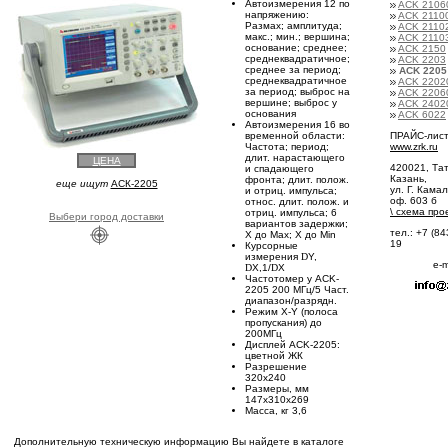
Автоизмерения 12 по
ACK 2106
напряжению:
ACK 2110
Размах; амплитуда;
ACK 2110
макс.; мин.; вершина;
ACK 2110
основание; среднее;
ACK 2150
среднеквадратичное;
ACK 2203
среднее за период;
ACK 2205
среднеквадратичное
ACK 2202
за период; выброс на
ACK 2206
вершине; выброс у
ACK 2402
основания
ACK 6022
Автоизмерения 16 во
временной области:
ПРАЙС-лист
Частота; период;
www.zrk.ru
длит. нарастающего
ЦЕНА
420021, Тат
и спадающего
Казань,
фронта; длит. полож.
еще ищут
АСК-2205
ул. Г. Камал
и отриц. импульса;
оф. 603 б
относ. длит. полож. и
\
схема про
отриц. импульса; 6
Выбери город доставки
вариантов задержки;
тел.: +7 (84
X до Max; X до Min
19
Курсорные
измерения
D
Y,
e-m
D
X,1/
D
X
Частотомер у ACK-
2205 200 МГц/5 Част.
диапазон/разрядн.
Режим X-Y (полоса
пропускания) до
200МГц
Дисплей ACK-2205:
цветной ЖК
Разрешение
320х240
Размеры, мм
147х310х269
Масса, кг 3,6
Дополнительную техническую информацию Вы найдете в каталоге