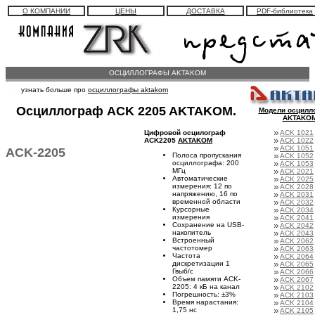
О КОМПАНИИ
ЦЕНЫ
ДОСТАВКА
PDF-библиотека
ОСЦИЛЛОГРАФЫ AKTAKOM
узнать больше про
осциллографы aktakom
Осциллограф ACK 2205 AKTAKOM.
Модели осцилл
AKTAKO
Цифровой осцилограф
ACK 1021
ACK2205
AKTAKOM
ACK 1022
ACK 1051
ACK-2205
Полоса пропускания
ACK 1052
осциллографа: 200
ACK 1053
МГц
ACK 2021
Автоматические
ACK 2025
измерения: 12 по
ACK 2028
напряжению, 16 по
ACK 2031
временной области
ACK 2032
Курсорные
ACK 2034
измерения
ACK 2041
Сохранение на USB-
ACK 2042
накопитель
ACK 2043
Встроенный
ACK 2062
частотомер
ACK 2063
Частота
ACK 2064
дискретизации 1
ACK 2065
Гвыб/с
ACK 2066
Объем памяти ACK-
ACK 2067
2205: 4 кБ на канал
ACK 2102
Погрешность: ±3%
ACK 2103
Время нарастания:
ACK 2104
1,75 нс
ACK 2105