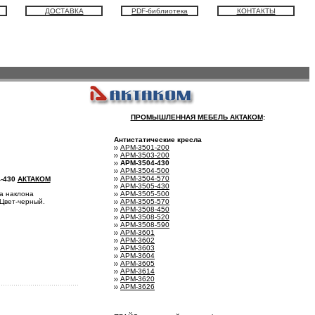
ДОСТАВКА
PDF-библиотека
КОНТАКТЫ
ПРОМЫШЛЕННАЯ МЕБЕЛЬ АКТАКОМ
:
Антистатические кресла
АРМ-3501-200
АРМ-3503-200
АРМ-3504-430
АРМ-3504-500
АРМ-3504-570
4-430
АКТАКОМ
АРМ-3505-430
АРМ-3505-500
а наклона
АРМ-3505-570
Цвет-черный.
АРМ-3508-450
АРМ-3508-520
АРМ-3508-590
АРМ-3601
АРМ-3602
АРМ-3603
АРМ-3604
АРМ-3605
АРМ-3614
АРМ-3620
АРМ-3626