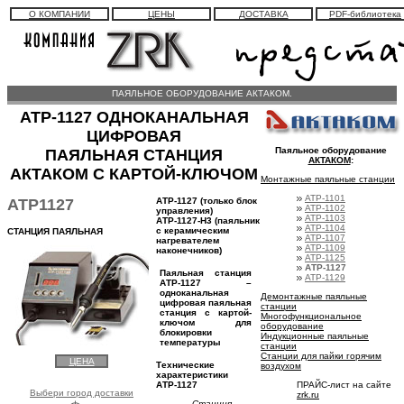
О КОМПАНИИ
ЦЕНЫ
ДОСТАВКА
PDF-библиотека
ПАЯЛЬНОЕ ОБОРУДОВАНИЕ АКТАКОМ.
АТР-1127 ОДНОКАНАЛЬНАЯ
ЦИФРОВАЯ
Паяльное оборудование
ПАЯЛЬНАЯ СТАНЦИЯ
АКТАКОМ
:
АКТАКОМ С КАРТОЙ-КЛЮЧОМ
Монтажные паяльные станции
АТР-1101
АТР1127
АТР-1127 (только блок
АТР-1102
управления)
АТР-1103
АТР-1127-Н3 (паяльник
АТР-1104
с керамическим
СТАНЦИЯ ПАЯЛЬНАЯ
АТР-1107
нагревателем
АТР-1109
наконечников)
АТР-1125
АТР-1127
Паяльная станция
АТР-1129
АТР-1127 –
одноканальная
Демонтажные паяльные
цифровая паяльная
станции
станция с картой-
Многофункциональное
ключом для
оборудование
блокировки
Индукционные паяльные
температуры
станции
Станции для пайки горячим
ЦЕНА
Технические
воздухом
характеристики
ПРАЙС-лист на сайте
АТР-1127
Выбери город доставки
zrk.ru
Станция