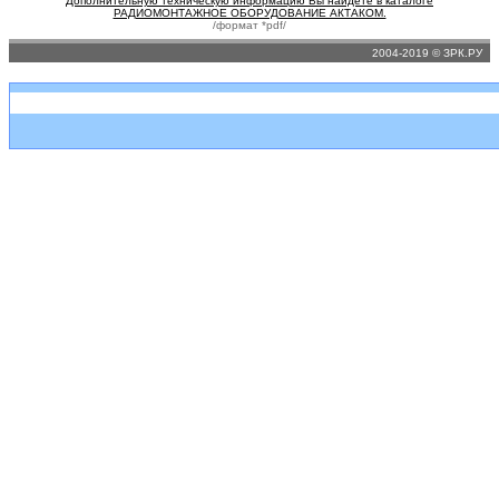
Дополнительную техническую информацию Вы найдете в каталоге
РАДИОМОНТАЖНОЕ ОБОРУДОВАНИЕ АКТАКОМ.
/формат *pdf/
2004-2019 © ЗРК.РУ