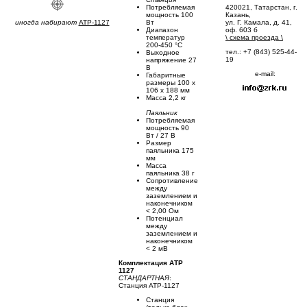
420021, Татарстан, г.
Потребляемая
Казань,
мощность 100
иногда набирают
ATP-1127
ул. Г. Камала, д. 41,
Вт
оф. 603 б
Диапазон
\
схема проезда
\
температур
200-450 °С
тел.: +7 (843) 525-44-
Выходное
19
напряжение 27
В
e-mail:
Габаритные
размеры 100 х
106 х 188 мм
Масса 2,2 кг
Паяльник
Потребляемая
мощность 90
Вт / 27 В
Размер
паяльника 175
мм
Масса
паяльника 38 г
Сопротивление
между
заземлением и
наконечником
< 2,00 Ом
Потенциал
между
заземлением и
наконечником
< 2 мВ
Комплектация АТР
1127
СТАНДАРТНАЯ
:
Станция АТР-1127
Cтанция