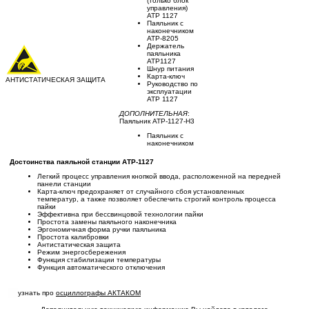
(только блок
управления)
АТР 1127
Паяльник с
наконечником
АТР-8205
Держатель
паяльника
АТР1127
Шнур питания
Карта-ключ
АНТИСТАТИЧЕСКАЯ ЗАЩИТА
Руководство по
эксплуатации
АТР 1127
ДОПОЛНИТЕЛЬНАЯ
:
Паяльник АТР-1127-Н3
Паяльник с
наконечником
Достоинства паяльной станции АТР-1127
Легкий процесс управления кнопкой ввода, расположенной на передней
панели станции
Карта-ключ предохраняет от случайного сбоя установленных
температур, а также позволяет обеспечить строгий контроль процесса
пайки
Эффективна при бессвинцовой технологии пайки
Простота замены паяльного наконечника
Эргономичная форма ручки паяльника
Простота калибровки
Антистатическая защита
Режим энергосбережения
Функция стабилизации температуры
Функция автоматического отключения
узнать про
осциллографы АКТАКОМ