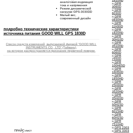
1810HD
аналоговая индикация
GPR
тока и напряжения
3060D
Режим динамической
GPR
нагрузки GPS-3030DD
6030D
Малый вес,
GPR
современный дизайн
0830HD
GPR
11H30D
подробно технические характеристики
GPR
источника питания GOOD WILL GPS 1830D
1820HD
GPR
30H10D
GPR
Список средств измерений, выпускаемой фирмой “GOOD WILL
3510HD
INSTRUMENTS CO., LTD” (Тайвань),
GPR
на которое распространяется признание первичной поверки.
6060D
GPR
7550D
GPR
100H05D
GPR
16H50D
GPR
1850HD
GPR
25H30D
GPR
3520HD
GPR
35H20D
GPR
50H15D
GPR
6015HD
GPR
60H15D
GPR
7510HD
GPS 2303
ПРАЙС-лист
GPS 3303