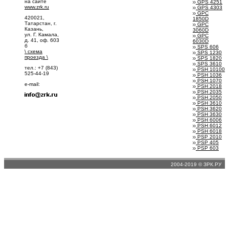
на сайте
GPS 4251
www.zrk.ru
GPS 4303
GPC
420021,
1850D
Татарстан, г.
GPC
Казань,
3060D
ул. Г. Камала,
GPC
д. 41, оф. 603
6030D
б
SPS 606
\
схема
SPS 1230
проезда
\
SPS 1820
SPS 3610
тел.: +7 (843)
PSH 10100
525-44-19
PSH 1036
PSH 1070
e-mail:
PSH 2018
PSH 2035
PSH 2050
PSH 3610
PSH 3620
PSH 3630
PSH 6006
PSH 6012
PSH 6018
PSP 2010
PSP 405
PSP 603
2004-2019 © ЗРК.РУ