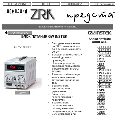
О КОМПАНИИ
ЦЕНЫ
ДОСТАВКА
PDF-библиотека
БЛОКИ ПИТАНИЯ GW INSTEK.
НА ГЛАВНУЮ
БЛОК ПИТАНИЯ GW INSTEK
БЛОКИ ПИТАНИЯ
GOOD WILL:
Выходное напряжение
до 60 В, выходной ток
GPS1830D
APS 9102
до 5 А, макс. мощность
APS 9301
90 Вт
APS 9501
Высокая стабильность и
PPE 3323
малый уровень
PPT
пульсаций
1830G
Плавная установка
PPT
выходных параметров
3615G
регуляторами ГРУБО/
PST 3201
ТОЧНО
PST 3202
Режимы стабилизации
PSM 2010
тока и напряжения
PSM 3004
Установка предела по
PSM 6003
току
PSS 2005
Возможность
PSS 3203
дистанционного
GPS
управления
1830D
ЦЕНА
Защита от
GPS
переполюсовки и
1850D
перегрузки
GPS
Возможность
3030D
параллельного и
GPS
последовательного
3030DD
соединения двух блоков
GPR
31/2 цифровая или