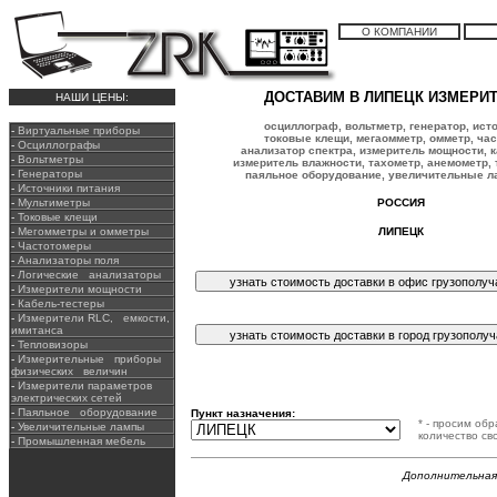
О КОМПАНИИ
ДОСТАВИМ В ЛИПЕЦК ИЗМЕРИ
НАШИ ЦЕНЫ:
осциллограф
, вольтметр, генератор,
исто
-
Виртуальные приборы
токовые клещи, мегаомметр, омметр, час
-
Осциллографы
анализатор спектра, измеритель мощности, к
-
Вольтметры
измеритель влажности, тахометр, анемометр,
-
Генераторы
паяльное оборудование, увеличительные 
-
Источники питания
-
Мультиметры
РОССИЯ
-
Токовые клещи
-
Мегомметры и омметры
ЛИПЕЦК
-
Частотомеры
-
Анализаторы поля
-
Логические анализаторы
-
Измерители мощности
-
Кабель-тестеры
-
Измерители RLC, емкости,
имитанса
-
Тепловизоры
-
Измерительные приборы
физических величин
-
Измерители параметров
электрических сетей
-
Паяльное оборудование
Пункт назначения:
* - просим об
-
Увеличительные лампы
количество св
-
Промышленная мебель
Дополнительная