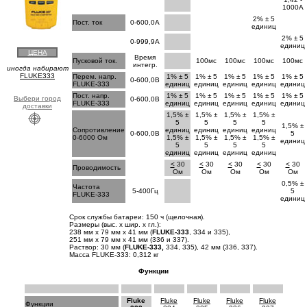
1000A
2% ± 5
Пост. ток
0-600,0A
единиц
2% ± 5
0-999,9A
единиц
ЦЕНА
Время
Пусковой ток.
100мс
100мс
100мс
100мс
интегр.
иногда набирают
FLUKE333
Перем. напр.
1% ± 5
1% ± 5
1% ± 5
1% ± 5
1% ± 5
0-600,0В
FLUKE-333
единиц
единиц
единиц
единиц
единиц
Пост. напр.
1% ± 5
1% ± 5
1% ± 5
1% ± 5
1% ± 5
Выбери город
0-600,0В
FLUKE-333
единиц
единиц
единиц
единиц
единиц
доставки
1,5% ±
1,5% ±
1,5% ±
1,5% ±
5
5
5
5
1,5% ±
Сопротивление
единиц
единиц
единиц
единиц
0-600,0В
5
0-6000 Ом
1,5% ±
1,5% ±
1,5% ±
1,5% ±
единиц
5
5
5
5
единиц
единиц
единиц
единиц
<
30
<
30
<
30
<
30
<
30
Проводимость
Ом
Ом
Ом
Ом
Ом
0,5% ±
Частота
5-400Гц
5
FLUKE-333
единиц
Срок службы батареи: 150 ч (щелочная).
Размеры (выс. х шир. х гл.):
238 мм x 79 мм x 41 мм (
FLUKE-333
, 334 и 335),
251 мм x 79 мм x 41 мм (336 и 337).
Раствор: 30 мм (
FLUKE-333,
334, 335), 42 мм (336, 337).
Масса FLUKE-333: 0,312 кг
Функции
Fluke
Fluke
Fluke
Fluke
Fluke
Функции