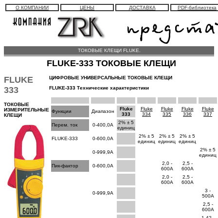
О КОМПАНИИ
ЦЕНЫ
ДОСТАВКА
PDF-библиотека
ТОКОВЫЕ КЛЕЩИ FLUKE.
FLUKE-333 ТОКОВЫЕ КЛЕЩИ
FLUKE
ЦИФРОВЫЕ УНИВЕРСАЛЬНЫЕ ТОКОВЫЕ КЛЕЩИ
333
FLUKE-333 Технические характеристики
ТОКОВЫЕ
Fluke
Fluke
Fluke
Fluke
Fluke
ИЗМЕРИТЕЛЬНЫЕ
Функции
Диапазон
333
334
335
336
337
КЛЕЩИ
2% ± 5
Перем. ток
0-400,0A
единиц
2% ± 5
2% ± 5
2% ± 5
FLUKE-333
0-600,0A
единиц
единиц
единиц
2% ± 5
0-999,9A
единиц
2,0 -
2,5 -
Пик-фактор
0-600,0A
600A
600A
2,0 -
2,5 -
600A
600A
3 -
0-999,9A
500A
2,5 -
600A
1,42 -