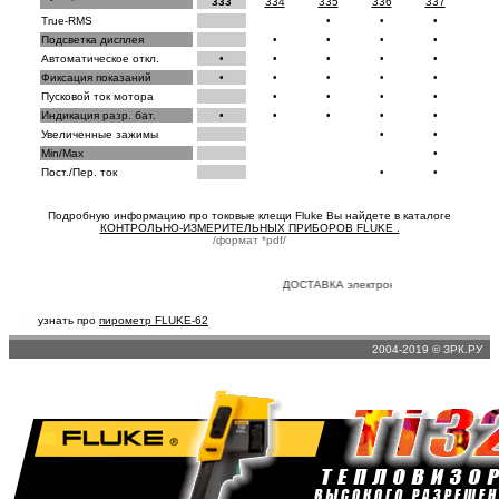
333
334
335
336
337
True-RMS
•
•
•
Подсветка дисплея
•
•
•
•
Автоматическое откл.
•
•
•
•
•
Фиксация показаний
•
•
•
•
•
Пусковой ток мотора
•
•
•
•
Индикация разр. бат.
•
•
•
•
•
Увеличенные зажимы
•
•
Min/Max
•
Пост./Пер. ток
•
•
Подробную информацию про токовые клещи Fluke Вы найдете в каталоге
КОНТРОЛЬНО-ИЗМЕРИТЕЛЬНЫХ ПРИБОРОВ FLUKE .
/формат *pdf/
ДОСТАВКА электронно-измерительных 
узнать про
пирометр FLUKE-62
2004-2019 © ЗРК.РУ