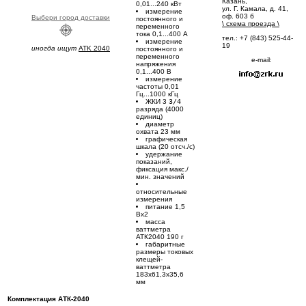
Казань,
0,01...240 кВт
ул. Г. Камала, д. 41,
измерение
оф. 603 б
Выбери город доставки
постоянного и
\
схема проезда
\
переменного
тока 0,1...400 А
тел.: +7 (843) 525-44-
измерение
19
иногда ищут
ATK 2040
постоянного и
переменного
e-mail:
напряжения
0,1...400 В
измерение
частоты 0,01
Гц...1000 кГц
ЖКИ 3
3/4
разряда (4000
единиц)
диаметр
охвата 23 мм
графическая
шкала (20 отсч./с)
удержание
показаний,
фиксация макс./
мин. значений
относительные
измерения
питание 1,5
Вx2
масса
ваттметра
АТК2040 190 г
габаритные
размеры токовых
клещей-
ваттметра
183x61,3x35,6
мм
Комплектация АТК-2040