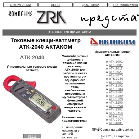
О КОМПАНИИ
ЦЕНЫ
ДОСТАВКА
PDF-библиотека
ТОКОВЫЕ КЛЕЩИ АКТАКОМ.
Токовые клещи-ваттметр
АТК-2040
АКТАКОМ
Измерительные клещи
АКТАКОМ:
АТК 2040
Малогабаритные
цифровые
АТК-1001
токовые клещи
АТК-2001
ваттметр
Универсальные токовые клещи-
АТК-2011
АТК-2040 для
ватметр
АТК-2021
работы в сетях
АТК-2025
постоянного и
АТК-2040
однофазного
АТК-2047
переменного
АТК-2102
тока,
АТК-2103
снабженные
АТК-2104
встроенным
АТК-2109
мультиметром с
АТК-2120
функцией
АТК-2200
измерения
АТК-2250
напряжения и
АТК-2301
частоты
АТА-2500
АТА-2502
Технические
АТА-2507
характеристики
АТК-4001
измерение
ПРАЙС-лист на сайте
zrk.ru
мощности у
клещей-
ЦЕНА
420021, Татарстан, г.
ваттметра