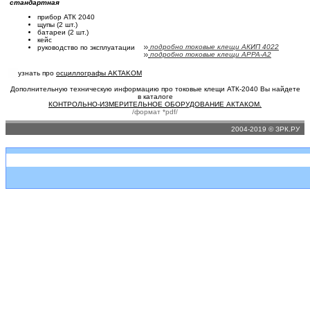
стандартная
прибор АТК 2040
щупы (2 шт.)
батареи (2 шт.)
кейс
подробно токовые клещи АКИП 4022
руководство по эксплуатации
подробно токовые клещи APPA-A2
узнать про
осциллографы AKTAKOM
Дополнительную техническую информацию про токовые клещи АТК-2040 Вы найдете
в каталоге
КОНТРОЛЬНО-ИЗМЕРИТЕЛЬНОЕ ОБОРУДОВАНИЕ АКТАКОМ.
/формат *pdf/
2004-2019 © ЗРК.РУ