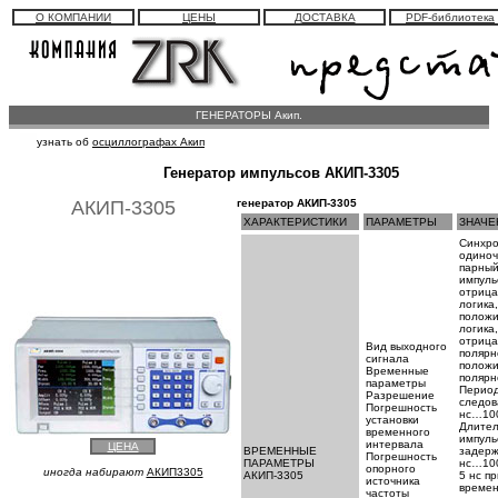
О КОМПАНИИ
ЦЕНЫ
ДОСТАВКА
PDF-библиотека
ГЕНЕРАТОРЫ Акип.
узнать об
осциллографах Акип
Генератор импульсов АКИП-3305
АКИП-3305
генератор АКИП-3305
ХАРАКТЕРИСТИКИ
ПАРАМЕТРЫ
ЗНАЧЕ
Синхро
одиноч
парны
импуль
отрица
логика,
положи
логика,
отрица
Вид выходного
полярн
сигнала
положи
Временные
полярн
параметры
Перио
Разрешение
следов
Погрешность
нс…10
установки
Длител
временного
импуль
интервала
ЦЕНА
ВРЕМЕННЫЕ
задерж
Погрешность
ПАРАМЕТРЫ
нс…10
опорного
иногда набирают
АКИП3305
АКИП-3305
5 нс пр
источника
време
частоты